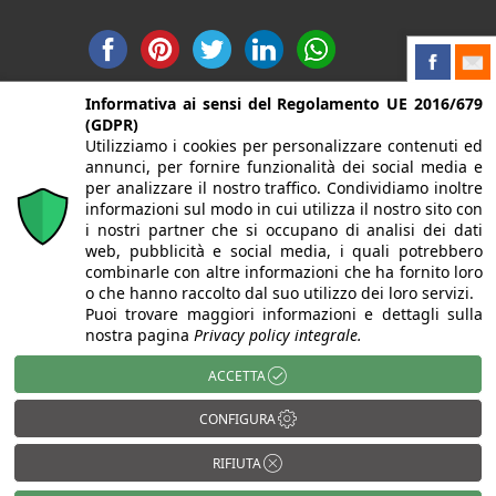
Informativa ai sensi del Regolamento UE 2016/679
(GDPR)
Privacy
Utilizziamo i cookies per personalizzare contenuti ed
annunci, per fornire funzionalità dei social media e
Privacy Policy
per analizzare il nostro traffico. Condividiamo inoltre
informazioni sul modo in cui utilizza il nostro sito con
i nostri partner che si occupano di analisi dei dati
web, pubblicità e social media, i quali potrebbero
combinarle con altre informazioni che ha fornito loro
o che hanno raccolto dal suo utilizzo dei loro servizi.
Puoi trovare maggiori informazioni e dettagli sulla
nostra pagina
Privacy policy integrale.
@2021-2022 LUPIA PAVIMENTI srl | Via Manzoni, 53 -
24036 PONTE SAN PIETRO (BG) | P. Iva : IT02864450164 |
ACCETTA
Iscritto Alla Camera Di Commercio Di Bergamo BG-
329750 | PEC:
info@pec.lupiapav.it
| Capitale Sociale
CONFIGURA
Euro 50.000,00 I.V. Alcune immagini del sito sono
utilizzate su licenza di Shutterstock.com e rispettivi
RIFIUTA
autori | Powered by
ShareNow!