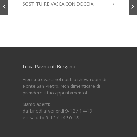
SOSTITUIRE VASCA CON DOCCIA
Lupia Pavimenti Bergamo
Vieni a trovarci nel nostro show room di
Ponte San Pietro. Non dimenticare di
prendere il tuo appuntamento!
Siamo aperti:
dal lunedì al venerdì 9-12 / 14-19
e il sabato 9-12 / 14:30-18