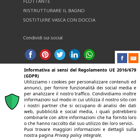
FLOTTANTE
RISTRUTTURARE IL BAGNO
SOSTITUIRE VASCA CON DOCCIA
Condividi sui social
Informativa ai sensi del Regolamento UE 2016/679
(GDPR)
Privacy
Utilizziamo i cookies per personalizzare contenuti ed
annunci, per fornire funzionalità dei social media e
Privacy Policy
per analizzare il nostro traffico. Condividiamo inoltre
informazioni sul modo in cui utilizza il nostro sito con
i nostri partner che si occupano di analisi dei dati
web, pubblicità e social media, i quali potrebbero
combinarle con altre informazioni che ha fornito loro
o che hanno raccolto dal suo utilizzo dei loro servizi.
Puoi trovare maggiori informazioni e dettagli sulla
nostra pagina
Privacy policy integrale.
@2021-2022 LUPIA PAVIMENTI srl | Via Manzoni, 53 -